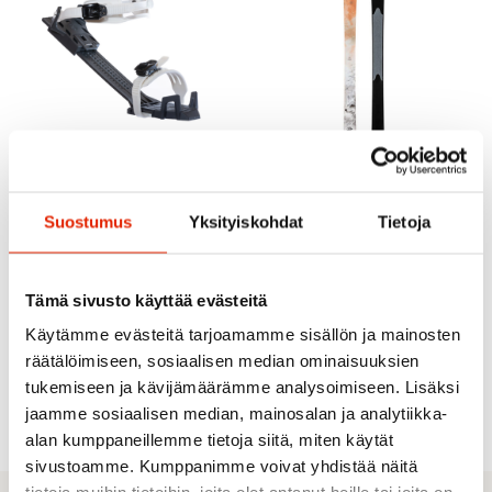
Suostumus
Yksityiskohdat
Tietoja
OAC
Tämä sivusto käyttää evästeitä
OAC XCD GT 160
OAC
Liukulumikenkä + Ea 2.0
Käytämme evästeitä tarjoamamme sisällön ja mainosten
OAC Ea 2.0 Siteet
Side
räätälöimiseen, sosiaalisen median ominaisuuksien
159,00
€
429,00
€
547,00
€
Alkuperäinen
Nykyinen
tukemiseen ja kävijämäärämme analysoimiseen. Lisäksi
hinta
hinta
jaamme sosiaalisen median, mainosalan ja analytiikka-
oli:
on:
547,00 €.
429,00 €.
alan kumppaneillemme tietoja siitä, miten käytät
sivustoamme. Kumppanimme voivat yhdistää näitä