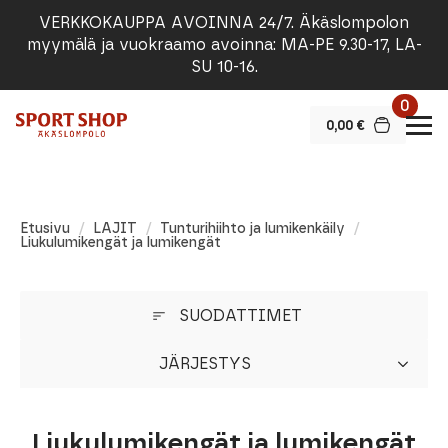
VERKKOKAUPPA AVOINNA 24/7. Äkäslompolon
myymälä ja vuokraamo avoinna: MA-PE 9.30-17, LA-
SU 10-16.
0
0,00
€
Etusivu
LAJIT
Tunturihiihto ja lumikenkäily
Liukulumikengät ja lumikengät
SUODATTIMET
JÄRJESTYS
Liukulumikengät ja lumikengät