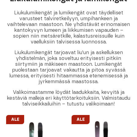
Liukulumikengät ja lumikengät ovat täydelliset
varusteet talviretkeilyyn, umpihankeen ja
vaihtelevaan maastoon. Ne yhdistävät erinomaisen
kantokyvyn lumeen ja liikkumisen vapauden –
sopien niin metsäretkille, kalastusreissuille kuin
vaelluksiin talvisessa luonnossa.
Liukulumikengät tarjoavat liu’un ja askelluksen
yhdistelmän, joka soveltuu erityisesti pitkiin
siirtymiin ja mäkiseen maastoon. Lumikengät
puolestaan tarjoavat vakautta ja pitoa syvässä
lumessa, erityisesti hitaammassa etenemisessä ja
jyrkemmässä maastossa.
Valikoimastamme löydät laadukkaita, kevyitä ja
kestäviä malleja eri käyttötarkoituksiin. Valmistaudu
talviseikkailuihin – tutustu valikoimaan!
ALE
ALE