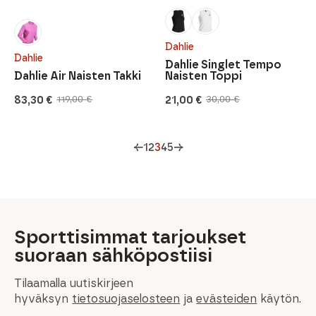
Dahlie
Dahlie
Dahlie Singlet Tempo
Dahlie Air Naisten Takki
Naisten Toppi
83,30
€
21,00
€
119,00
€
30,00
€
Alkuperäinen
Nykyinen
Alkuperäinen
Nykyinen
hinta
hinta
hinta
hinta
oli:
on:
oli:
on:
119,00 €.
83,30 €.
30,00 €.
21,00 €.
←
1
2
3
4
5
→
Sporttisimmat tarjoukset
suoraan sähköpostiisi
Tilaamalla uutiskirjeen
hyväksyn
tietosuojaselosteen
ja
evästeiden
käytön.