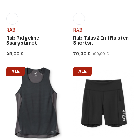
RAB
RAB
Rab Ridgeline
Rab Talus 2 In 1 Naisten
Säärystimet
Shortsit
45,00
€
70,00
€
100,00
€
Alkuperäinen
Nykyinen
hinta
hinta
oli:
on:
100,00 €.
70,00 €.
ALE
ALE