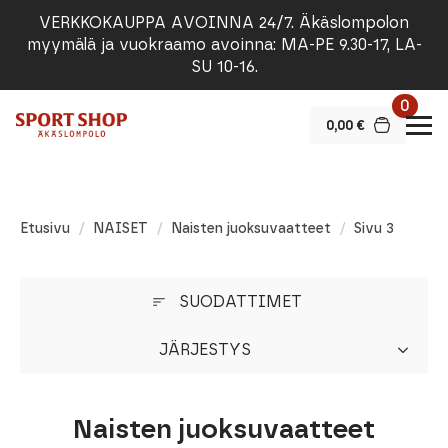
VERKKOKAUPPA AVOINNA 24/7. Äkäslompolon
myymälä ja vuokraamo avoinna: MA-PE 9.30-17, LA-
SU 10-16.
0
0,00
€
Etusivu
NAISET
Naisten juoksuvaatteet
Sivu 3
SUODATTIMET
JÄRJESTYS
Naisten juoksuvaatteet