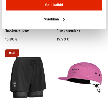
Salli kaikki
Mico
Mico
Muokkaa
Mico Extralight X-
Mico Light Weight X-
PERFORMANCE Run
PERFORMANCE Trail Run
Ankle Unisex
Crew Unisex
Juoksusukat
Juoksusukat
15,90
€
19,90
€
ALE