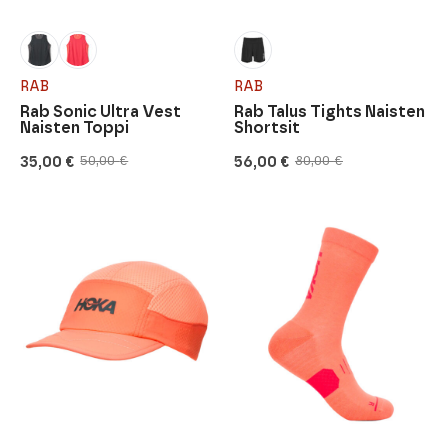
RAB
RAB
Rab Sonic Ultra Vest
Rab Talus Tights Naisten
Naisten Toppi
Shortsit
35,00
€
56,00
€
50,00
€
80,00
€
Alkuperäinen
Nykyinen
Alkuperäinen
Nykyinen
hinta
hinta
hinta
hinta
oli:
on:
oli:
on:
50,00 €.
35,00 €.
80,00 €.
56,00 €.