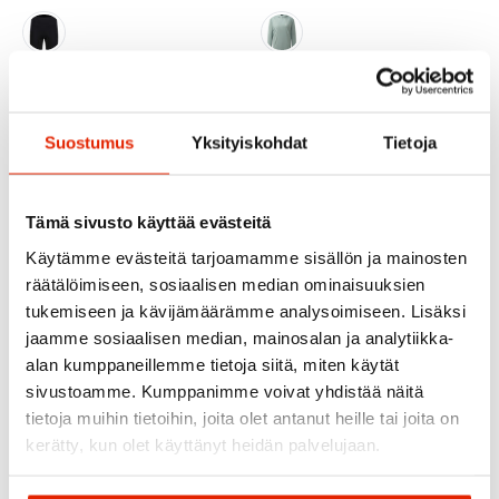
Maloja
Haglöfs
Maloja TsandiM. Naisten
Haglöfs L.I.M Sunpack
Juoksushortsit
Naisten Huppari
Suostumus
Yksityiskohdat
Tietoja
56,00
€
111,20
€
80,00
€
139,00
€
Alkuperäinen
Nykyinen
Alkuperäinen
Nykyinen
hinta
hinta
hinta
hinta
oli:
on:
oli:
on:
80,00 €.
56,00 €.
139,00 €.
111,20 €.
Tämä sivusto käyttää evästeitä
Käytämme evästeitä tarjoamamme sisällön ja mainosten
räätälöimiseen, sosiaalisen median ominaisuuksien
tukemiseen ja kävijämäärämme analysoimiseen. Lisäksi
jaamme sosiaalisen median, mainosalan ja analytiikka-
alan kumppaneillemme tietoja siitä, miten käytät
sivustoamme. Kumppanimme voivat yhdistää näitä
tietoja muihin tietoihin, joita olet antanut heille tai joita on
kerätty, kun olet käyttänyt heidän palvelujaan.