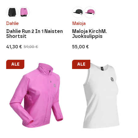
Dahlie
Maloja
Dahlie Run 2 In 1 Naisten
Maloja KirchM.
Shortsit
Juoksulippis
41,30
€
55,00
€
59,00
€
Alkuperäinen
Nykyinen
hinta
hinta
oli:
on:
59,00 €.
41,30 €.
ALE
ALE