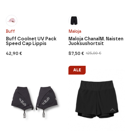
Buff
Maloja
Buff Coolnet UV Pack
Maloja ChanalM. Naisten
Speed Cap Lippis
Juoksushortsit
42,90
€
87,50
€
125,00
€
Alkuperäinen
Nykyinen
hinta
hinta
oli:
on:
125,00 €.
87,50 €.
ALE