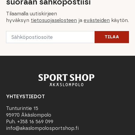
suoraan sähköpostiisi
Tilaamalla uutiskirjeen
hyväksyn
tietosuojaselosteen
ja
evästeiden
käytön.
Email
TILAA
*
YHTEYSTIEDOT
Tunturintie 15
95970 Äkäslompolo
Puh. +358 16 569 099
info@akaslompolosportshop.fi