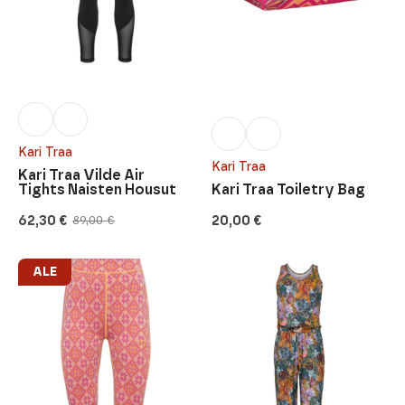
Kari Traa
Kari Traa
Kari Traa Vilde Air
Tights Naisten Housut
Kari Traa Toiletry Bag
62,30
€
20,00
€
89,00
€
Alkuperäinen
Nykyinen
hinta
hinta
oli:
on:
89,00 €.
62,30 €.
ALE