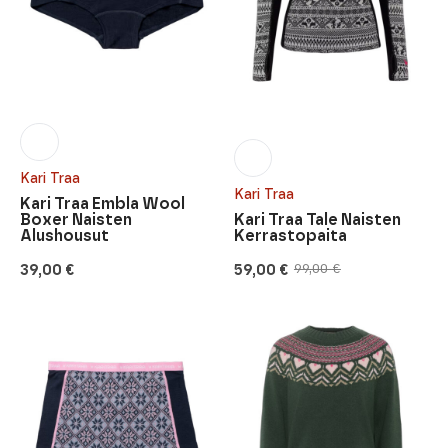
Kari Traa
Kari Traa
Kari Traa Embla Wool
Boxer Naisten
Kari Traa Tale Naisten
Alushousut
Kerrastopaita
39,00
€
59,00
€
99,00
€
Alkuperäinen
Nykyinen
hinta
hinta
oli:
on:
99,00 €.
59,00 €.