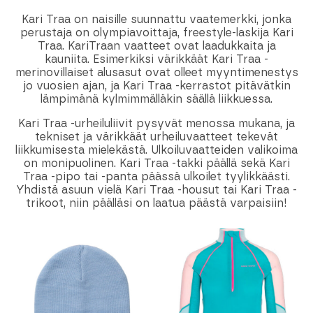
Kari Traa on naisille suunnattu vaatemerkki, jonka
perustaja on olympiavoittaja, freestyle-laskija Kari
Traa. KariTraan vaatteet ovat laadukkaita ja
kauniita. Esimerkiksi värikkäät Kari Traa -
merinovillaiset alusasut ovat olleet myyntimenestys
jo vuosien ajan, ja Kari Traa -kerrastot pitävätkin
lämpimänä kylmimmälläkin säällä liikkuessa.
Kari Traa -urheiluliivit pysyvät menossa mukana, ja
tekniset ja värikkäät urheiluvaatteet tekevät
liikkumisesta mielekästä. Ulkoiluvaatteiden valikoima
on monipuolinen. Kari Traa -takki päällä sekä Kari
Traa -pipo tai -panta päässä ulkoilet tyylikkäästi.
Yhdistä asuun vielä Kari Traa -housut tai Kari Traa -
trikoot, niin päälläsi on laatua päästä varpaisiin!