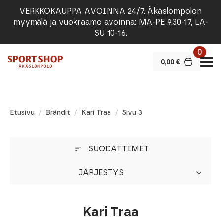
VERKKOKAUPPA AVOINNA 24/7. Äkäslompolon
myymälä ja vuokraamo avoinna: MA-PE 9.30-17, LA-
SU 10-16.
0
0,00
€
Etusivu
Brändit
Kari Traa
Sivu 3
SUODATTIMET
JÄRJESTYS
Kari Traa