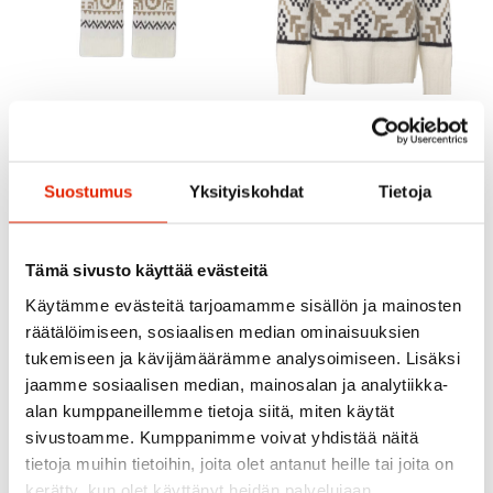
Kari Traa
Suostumus
Yksityiskohdat
Tietoja
Kari Traa
Kari Traa Erin
Legwarmers Naisten
Kari Traa Amelia Knit
Säärystimet
Naisten Neulepaita
Tämä sivusto käyttää evästeitä
39,00
€
129,00
€
Käytämme evästeitä tarjoamamme sisällön ja mainosten
räätälöimiseen, sosiaalisen median ominaisuuksien
tukemiseen ja kävijämäärämme analysoimiseen. Lisäksi
jaamme sosiaalisen median, mainosalan ja analytiikka-
alan kumppaneillemme tietoja siitä, miten käytät
sivustoamme. Kumppanimme voivat yhdistää näitä
tietoja muihin tietoihin, joita olet antanut heille tai joita on
kerätty, kun olet käyttänyt heidän palvelujaan.