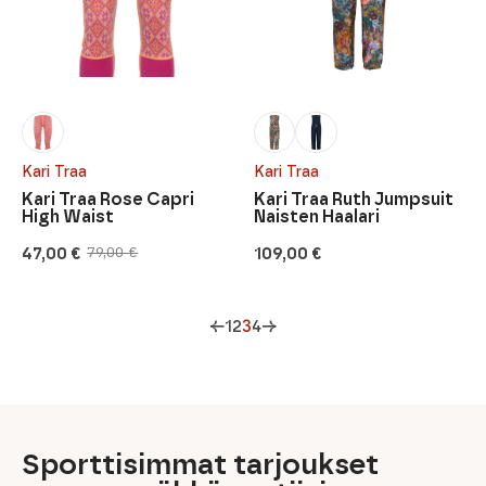
Kari Traa
Kari Traa
Kari Traa Rose Capri
Kari Traa Ruth Jumpsuit
High Waist
Naisten Haalari
47,00
€
109,00
€
79,00
€
Alkuperäinen
Nykyinen
hinta
hinta
oli:
on:
79,00 €.
47,00 €.
←
1
2
3
4
→
Sporttisimmat tarjoukset