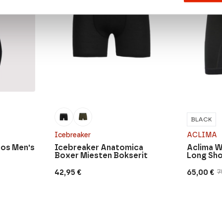
BLACK
Icebreaker
ACLIMA
os Men's
Icebreaker Anatomica
Aclima 
Boxer Miesten Bokserit
Long Sh
42,95
€
65,00
€
7
Original
Current
price
price
was:
is:
75,00 €.
65,00 €.