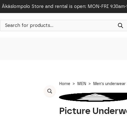
Äkäslompolo Store and rental is open: MON-FRI 9.30am
Products
search
Home
MEN
Men's underwear 
Picture Underw