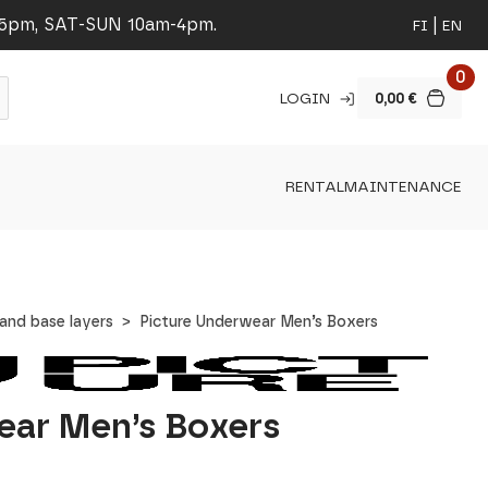
-5pm, SAT-SUN 10am-4pm.
FI
EN
0
LOGIN
0,00
€
RENTAL
MAINTENANCE
and base layers
Picture Underwear Men’s Boxers
ear Men’s Boxers