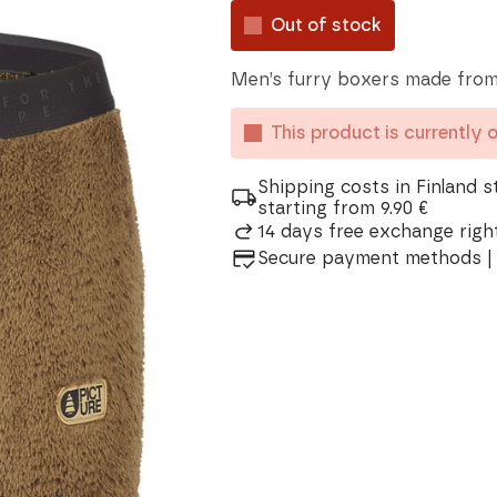
Out of stock
Men’s furry boxers made from
This product is currently 
Shipping costs in Finland s
starting from 9.90 €
14 days free exchange right
Secure payment methods | 