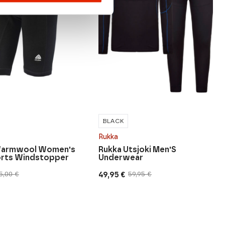
BLACK
Rukka
Warmwool Women's
Rukka Utsjoki Men'S
orts Windstopper
Underwear
49,95
€
5,00
€
59,95
€
Original
Current
price
price
was:
is:
59,95 €.
49,95 €.