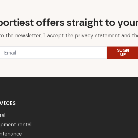
ortiest offers straight to you
to the newsletter, I accept the privacy statement and the
Email
SIGN
*
UP
VICES
tal
ipment rental
ntenance