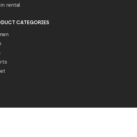
in rental
ODUCT CATEGORIES
men
n
s
rts
let