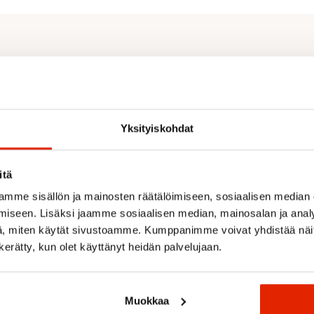
Yksityiskohdat
itä
Recommended for you
mme sisällön ja mainosten räätälöimiseen, sosiaalisen median
iseen. Lisäksi jaamme sosiaalisen median, mainosalan ja analy
, miten käytät sivustoamme. Kumppanimme voivat yhdistää näitä t
n kerätty, kun olet käyttänyt heidän palvelujaan.
SALE
Muokkaa