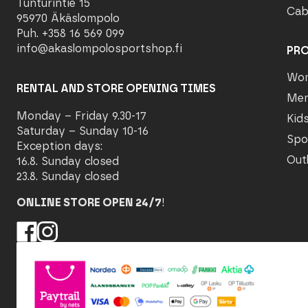
Tunturintie 15
Cab
95970 Äkäslompolo
Puh. +358 16 569 099
info@akaslompolosportshop.fi
PR
Wo
RENTAL AND STORE OPENING TIMES
Me
Monday – Friday 9.30-17
Kid
Saturday – Sunday 10-16
Spo
Exception days:
Out
16.8. Sunday closed
23.8. Sunday closed
ONLINE STORE OPEN 24/7
!