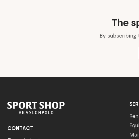
The sp
By subscribing 
SER
Ren
Equ
CONTACT
Mai