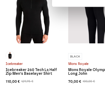
BLACK
Icebreaker
Mons Royale
Icebreaker 260 Tech Ls Half
Mons Royale Olymp
Zip Men's Baselayer Shirt
Long John
110,00
€
70,00
€
129,95
€
100,00
€
Original
Current
Original
Current
price
price
price
price
was:
is:
was:
is:
129,95 €.
110,00 €.
100,00 €.
70,00 €.