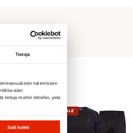
Tietoja
 ominaisuuksien tukemiseen
tiikka-alan
ietoja muihin tietoihin, joita
SALE
Salli kaikki