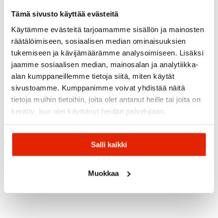
Tämä sivusto käyttää evästeitä
SALE
SALE
Käytämme evästeitä tarjoamamme sisällön ja mainosten
räätälöimiseen, sosiaalisen median ominaisuuksien
tukemiseen ja kävijämäärämme analysoimiseen. Lisäksi
jaamme sosiaalisen median, mainosalan ja analytiikka-
alan kumppaneillemme tietoja siitä, miten käytät
The
sivustoamme. Kumppanimme voivat yhdistää näitä
North
tietoja muihin tietoihin, joita olet antanut heille tai joita on
Face
Amundsen
kerätty, kun olet käyttänyt heidän palvelujaan.
The North
PINK
Amundsen
Sports
Face
We
Sports
Amundsen
Aphrodit
Maloja
Norwegians
Fjordcord
Amundsen
2.0
Salli kaikki
Slacks 16
Maloja
Fjordcord
We
Women's
Wale
Beppinam.
Kaybees
Norwegians
Capri
Women's
Pants
Women's
Geilo W
Joggers
Pants
Shorts
Pants
Muokkaa
70,00
€
52,50
€
Original
Current
Original
Current
299,00
€
199,00
€
249,50
€
140,00
€
75,00
€
price
price
price
price
was:
is:
was:
is:
140,00 €.
70,00 €.
75,00 €.
52,50 €.