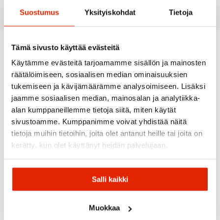
Suostumus
Yksityiskohdat
Tietoja
Tämä sivusto käyttää evästeitä
Käytämme evästeitä tarjoamamme sisällön ja mainosten
Recommended for you
räätälöimiseen, sosiaalisen median ominaisuuksien
tukemiseen ja kävijämäärämme analysoimiseen. Lisäksi
jaamme sosiaalisen median, mainosalan ja analytiikka-
SALE
SALE
alan kumppaneillemme tietoja siitä, miten käytät
sivustoamme. Kumppanimme voivat yhdistää näitä
tietoja muihin tietoihin, joita olet antanut heille tai joita on
kerätty, kun olet käyttänyt heidän palvelujaan.
Shimano
Galfer
Salli kaikki
Shimano
Galfer
Bontrager
Bontrager
Brake
Jarrupala
Moon
Bontrager
Lever
Shimano
Bontrage
Moon
Ion Comp
(Hydraulic
Xtr 2011,
Ion Comp
Muokkaa
E-
R 700Lm
Disc
Xt (Br-
R 700lm