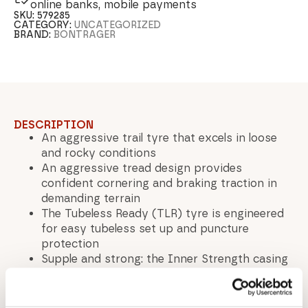
online banks, mobile payments
SKU:
579285
CATEGORY:
UNCATEGORIZED
BRAND:
BONTRAGER
DESCRIPTION
An aggressive trail tyre that excels in loose
and rocky conditions
An aggressive tread design provides
confident cornering and braking traction in
demanding terrain
The Tubeless Ready (TLR) tyre is engineered
for easy tubeless set up and puncture
protection
Supple and strong: the Inner Strength casing
provides lightweight sidewall protection
The lightweight 120 TPI casing provides great
ride feel and tyre performance