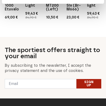
Power
Front Bike
Brake) BL-
M785),
front bike
1000
Light
MT200
Slx (Br-
light
Etuvalo
(Left)
M666)
59,43
€
59,43
€
Original
Current
Original
Current
69,00
€
10,50
€
23,00
€
84,90
€
84,90
€
price
price
price
price
was:
is:
was:
is:
84,90 €.
59,43 €.
84,90 €.
59,43 €.
The sportiest offers straight to
your email
By subscribing to the newsletter, I accept the
privacy statement and the use of cookies.
Email
SIGN
*
UP