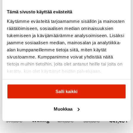
Recommended for you
Tämä sivusto käyttää evästeitä
Käytämme evästeitä tarjoamamme sisällön ja mainosten
räätälöimiseen, sosiaalisen median ominaisuuksien
SALE
SALE
SALE
tukemiseen ja kävijämäärämme analysoimiseen. Lisäksi
jaamme sosiaalisen median, mainosalan ja analytiikka-
alan kumppaneillemme tietoja siitä, miten käytät
Atomic
sivustoamme. Kumppanimme voivat yhdistää näitä
15,00
€
Original
Current
Atomic
30,00
€
tietoja muihin tietoihin, joita olet antanut heille tai joita on
price
price
Redster
kerätty, kun olet käyttänyt heidän palvelujaan.
was:
is:
S7 Gen
Rossignol
BLACK/YELLOW
30,00 €.
15,00 €.
S +
Rossignol
Prolink
Fischer
Rossignol
X-Ium
Shift
Skate
Salli kaikki
Fischer
Race
Skating
Premium
RCS
Skate
Ski
S2
Skate
Binding
Package
medium
Muokkaa
299,40
€
New
From:
From:
Ski
–
229,00
€
299,40
€
221,40
€
Price
Original
Current
Original
Current
Waxing
Original
Current
449,40
€
399,00
€
499,00
€
369,00
€
range:
price
price
price
price
price
price
299,40 €
was:
is:
was:
is:
was:
is:
through
499,00 €.
299,40 €.
369,00 €.
221,40 €.