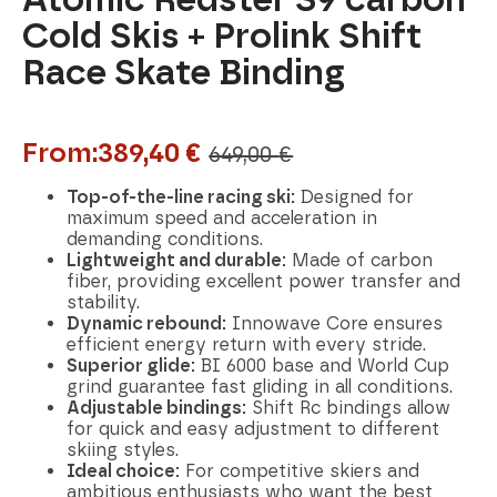
Cold Skis + Prolink Shift
Race Skate Binding
From:
389,40
€
649,00
€
Original
Current
price
price
Top-of-the-line racing ski:
Designed for
maximum speed and acceleration in
was:
is:
demanding conditions.
Lightweight and durable:
Made of carbon
649,00 €.
389,40 €.
fiber, providing excellent power transfer and
stability.
Dynamic rebound:
Innowave Core ensures
efficient energy return with every stride.
Superior glide:
BI 6000 base and World Cup
grind guarantee fast gliding in all conditions.
Adjustable bindings:
Shift Rc bindings allow
for quick and easy adjustment to different
skiing styles.
Ideal choice:
For competitive skiers and
ambitious enthusiasts who want the best