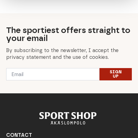
399,00 €.
229,00 €.
449,40 €
The sportiest offers straight to
your email
By subscribing to the newsletter, I accept the
privacy statement and the use of cookies.
Email
SIGN
*
UP
CONTACT